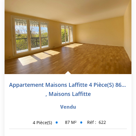
CONTACT
EN
Appartement Maisons Laffitte 4 Pièce(s) 86.80 M2
,
Maisons Laffitte
Vendu
87
M²
Réf :
622
4
Pièce(s)