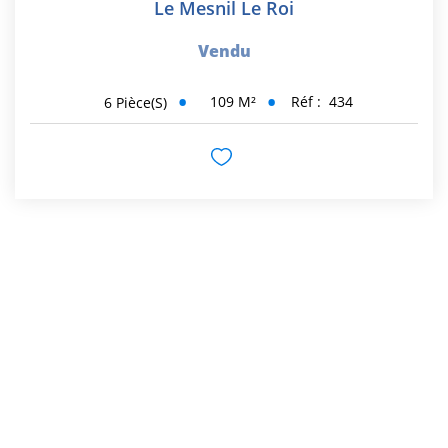
Le Mesnil Le Roi
Vendu
109
M²
Réf :
434
6
Pièce(s)