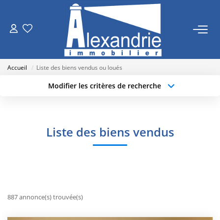
VENTES
Accueil
Liste des biens vendus ou loués
LOCATIONS
Modifier les critères de recherche
Type de transaction
Localisation
Acheter
Localisation
ESTIMATION
Type de bien
Sélectionnez...
Surface min
Liste des biens vendus
NOTRE AGENCE
Budget max
Plus de critères
Qui Sommes Nous
Créer une alerte
Nos Actualités
887 annonce(s) trouvée(s)
RECRUTEMENT