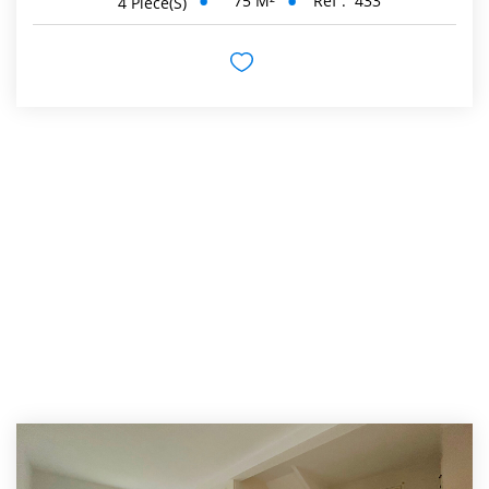
75
M²
Réf :
433
4
Pièce(s)