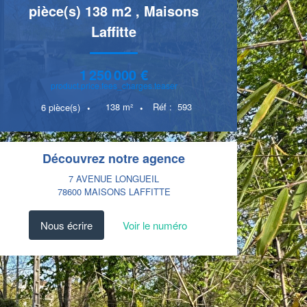
pièce(s) 138 m2
,
Maisons
Laffitte
1 250 000 €
product.price.fees_charges.teaser
138
m²
Réf :
593
6
pièce(s)
Découvrez notre agence
7 AVENUE LONGUEIL
78600
MAISONS LAFFITTE
Nous écrire
Voir le numéro