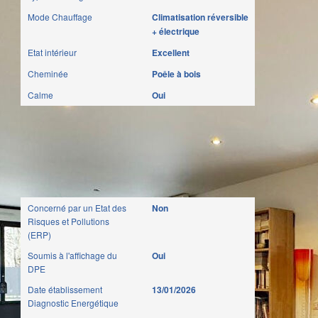
Mode Chauffage
Climatisation réversible
+ électrique
Etat intérieur
Excellent
Cheminée
Poêle à bois
Calme
Oui
Diagnostics
Concerné par un Etat des
Non
Risques et Pollutions
(ERP)
Soumis à l'affichage du
Oui
DPE
Date établissement
13/01/2026
Diagnostic Energétique