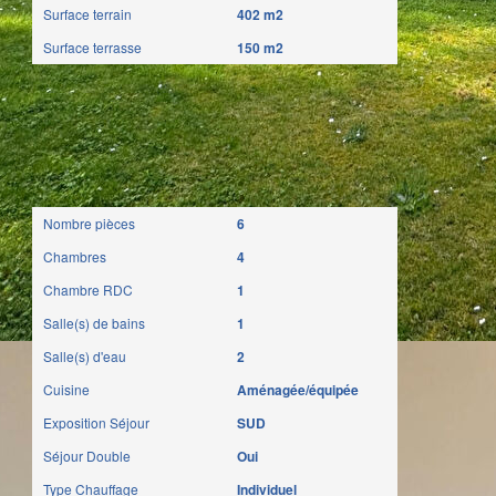
Surface terrain
402 m2
Surface terrasse
150 m2
Intérieur
Nombre pièces
6
Chambres
4
Chambre RDC
1
Salle(s) de bains
1
Salle(s) d'eau
2
Cuisine
Aménagée/équipée
Exposition Séjour
SUD
Séjour Double
Oui
Type Chauffage
Individuel