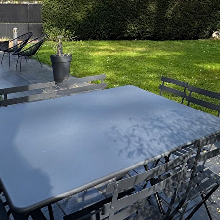
rché du Parc pour son calme et son environnement.
 à une réserve boisée.
uble avec poêle à bois et ouvrant sur une grande terrasse
ipée avec un ilot central, une chambre avec salle de bains et
privative et dressing, une salle d'eau commune pour les deux
 rénovée avec goût.
 : 3.99% TTC à la charge de l'acquéreur