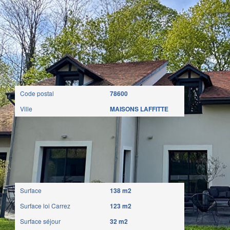
Localisation
Code postal
78600
Ville
MAISONS LAFFITTE
Surfaces
Surface
138 m2
Surface loi Carrez
123 m2
Surface séjour
32 m2