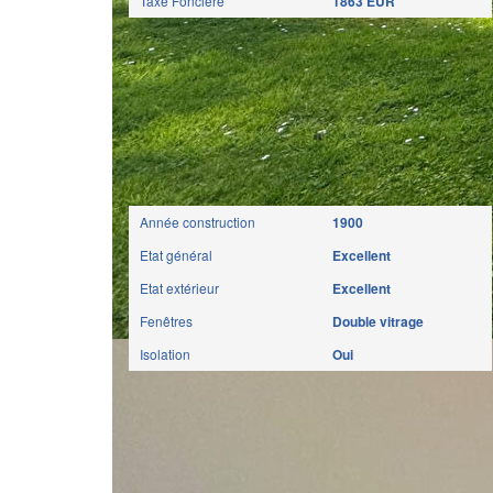
Taxe Foncière
1863 EUR
Extérieur
Année construction
1900
Etat général
Excellent
Etat extérieur
Excellent
Fenêtres
Double vitrage
Isolation
Oui