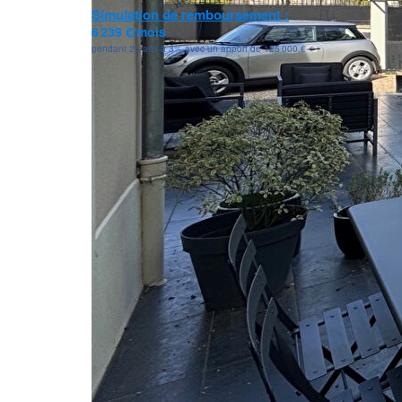
Simulation de remboursement :
6 239 €/mois
pendant 20 ans à 3% avec un apport de 125 000 €
Description
Réf : 593
Parc de Maisons-Laffitte
A 15 minutes du centre ville, dans un secteur reche
Maison en parfait état général de 138 m² au sol, face
Elle propose au rez-de chaussée : un salon séjour do
exposée sud puis jardin, une cuisine aménagée et équ
douche privative, et WC séparés.
A l'étage: trois chambres dont une avec salle d'eau 
autres chambres enfants, et WC séparés.
Une cave partielle complète cette magnifique maison
** €1 250 000
honoraires inclus
|
|
€1 202 000
hors honoraires
Honoraires