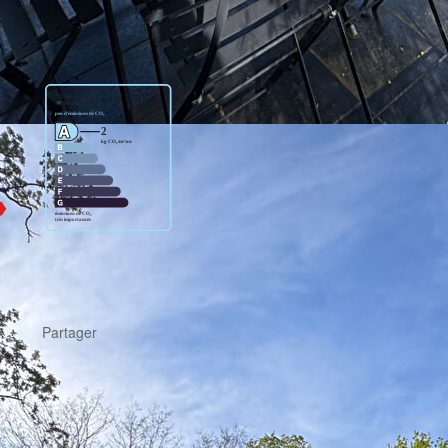
r un usage standard entre 760€ et 1110€. indexées aux
Partager
Calculer mon budget