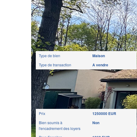
Caractéristiques détaillées
Général
Type de bien
Maison
Type de transaction
A vendre
Aspects financiers
Prix
1250000 EUR
Bien soumis à
Non
l'encadrement des loyers