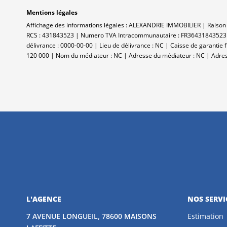
Mentions légales
Affichage des informations légales : ALEXANDRIE IMMOBILIER | Raiso
RCS : 431843523 | Numero TVA Intracommunautaire : FR36431843523 | Fo
délivrance : 0000-00-00 | Lieu de délivrance : NC | Caisse de garantie f
120 000 | Nom du médiateur : NC | Adresse du médiateur : NC | Adres
L'AGENCE
NOS SERVI
7 AVENUE LONGUEIL, 78600 MAISONS
Estimation