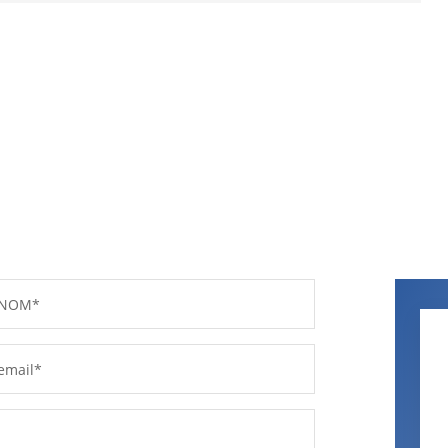
NOM*
email*