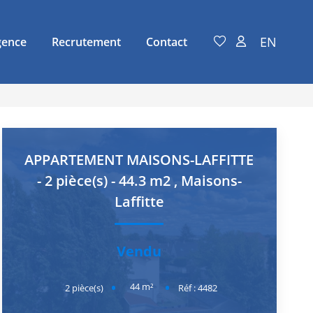
EN
gence
Recrutement
Contact
APPARTEMENT MAISONS-LAFFITTE
- 2 pièce(s) - 44.3 m2
,
Maisons-
Laffitte
Vendu
44
m²
2
pièce(s)
Réf :
4482