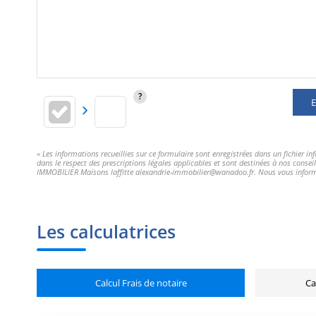
E
« Les informations recueillies sur ce formulaire sont enregistrées dans un fichier 
dans le respect des prescriptions légales applicables et sont destinées à nos consei
IMMOBILIER Maisons laffitte alexandrie-immobilier@wanadoo.fr. Nous vous informons 
Les calculatrices
Calcul Frais de notaire
Ca