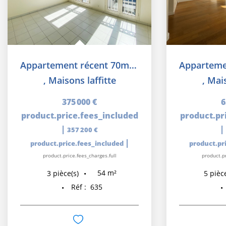
Appartement récent 70m² au sol
,
Maisons laffitte
,
Mais
375 000 €
6
product.price.fees_included
product.pr
|
|
357 200 €
|
product.price.fees_included
product.pr
product.price.fees_charges.full
product.pr
54
m²
3
pièce(s)
5
pièce
Réf :
635