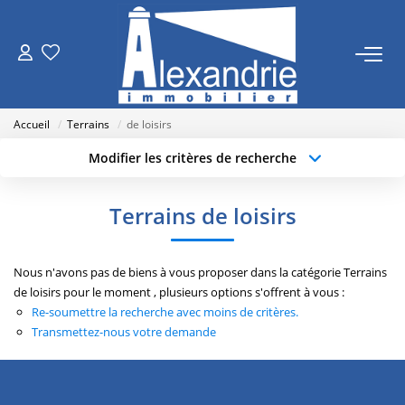
VENTES
Accueil
Terrains
de loisirs
LOCATIONS
Modifier les critères de recherche
Type de transaction
Localisation
Acheter
Localisation
ESTIMATION
Terrains de loisirs
Type de bien
Sélectionnez...
Surface min
NOTRE AGENCE
Nous n'avons pas de biens à vous proposer dans la catégorie Terrains
Budget max
Plus de critères
de loisirs pour le moment , plusieurs options s'offrent à vous :
Qui Sommes Nous
Re-soumettre la recherche avec moins de critères.
Créer une alerte
Nos Actualités
Transmettez-nous votre demande
RECRUTEMENT