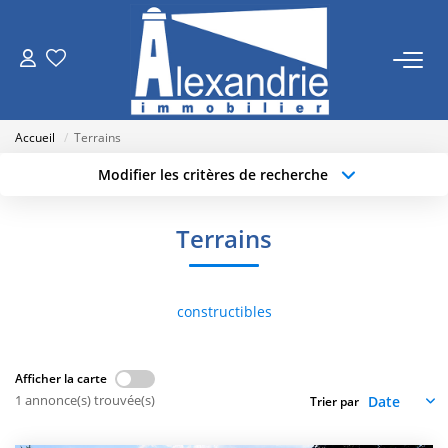
VENTES
Accueil
Terrains
LOCATIONS
Modifier les critères de recherche
Type de transaction
Localisation
Acheter
Localisation
ESTIMATION
Terrains
Type de bien
Sélectionnez...
Surface min
NOTRE AGENCE
Budget max
Plus de critères
constructibles
Qui Sommes Nous
Créer une alerte
Nos Actualités
Afficher la carte
1 annonce(s) trouvée(s)
Trier par
RECRUTEMENT