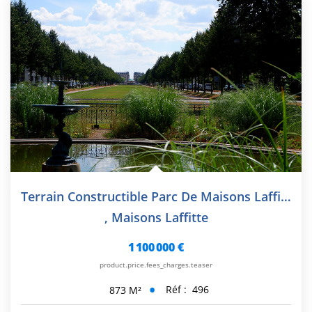
CONTACT
EN
Terrain Constructible Parc De Maisons Laffitte
,
Maisons Laffitte
1 100 000 €
product.price.fees_charges.teaser
Réf :
496
873
M²