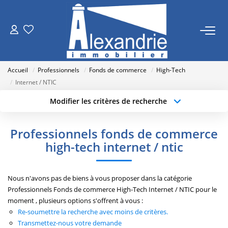
VENTES
Accueil
Professionnels
Fonds de commerce
High-Tech
LOCATIONS
Internet / NTIC
Modifier les critères de recherche
Type de transaction
Localisation
ESTIMATION
Acheter
Localisation
Professionnels fonds de commerce
Type de bien
NOTRE AGENCE
Sélectionnez...
Surface min
high-tech internet / ntic
Qui Sommes Nous
Budget max
Plus de critères
Nous n'avons pas de biens à vous proposer dans la catégorie
Nos Actualités
Professionnels Fonds de commerce High-Tech Internet / NTIC pour le
Créer une alerte
moment , plusieurs options s'offrent à vous :
Re-soumettre la recherche avec moins de critères.
RECRUTEMENT
Transmettez-nous votre demande