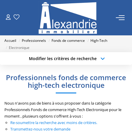
VENTES
Accueil
Professionnels
Fonds de commerce
High-Tech
LOCATIONS
Electronique
Modifier les critères de recherche
Type de transaction
Localisation
ESTIMATION
Acheter
Localisation
Professionnels fonds de commerce
Type de bien
NOTRE AGENCE
Sélectionnez...
Surface min
high-tech electronique
Qui Sommes Nous
Budget max
Plus de critères
Nous n'avons pas de biens à vous proposer dans la catégorie
Nos Actualités
Professionnels Fonds de commerce High-Tech Electronique pour le
Créer une alerte
moment , plusieurs options s'offrent à vous :
Re-soumettre la recherche avec moins de critères.
RECRUTEMENT
Transmettez-nous votre demande