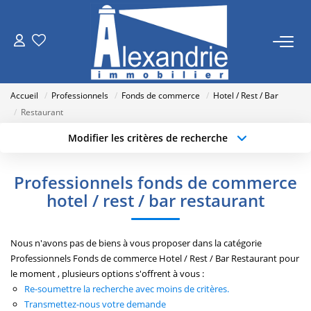
VENTES
Accueil
Professionnels
Fonds de commerce
Hotel / Rest / Bar
LOCATIONS
Restaurant
Modifier les critères de recherche
Type de transaction
Localisation
ESTIMATION
Acheter
Localisation
Professionnels fonds de commerce
Type de bien
NOTRE AGENCE
Sélectionnez...
Surface min
hotel / rest / bar restaurant
Qui Sommes Nous
Budget max
Plus de critères
Nous n'avons pas de biens à vous proposer dans la catégorie
Nos Actualités
Professionnels Fonds de commerce Hotel / Rest / Bar Restaurant pour
Créer une alerte
le moment , plusieurs options s'offrent à vous :
Re-soumettre la recherche avec moins de critères.
RECRUTEMENT
Transmettez-nous votre demande