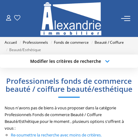
VENTES
Accueil
Professionnels
Fonds de commerce
Beauté / Coiffure
LOCATIONS
Beauté/Esthétique
Modifier les critères de recherche
Type de transaction
Localisation
ESTIMATION
Acheter
Localisation
Professionnels fonds de commerce
Type de bien
NOTRE AGENCE
Sélectionnez...
Surface min
beauté / coiffure beauté/esthétique
Qui Sommes Nous
Budget max
Plus de critères
Nous n'avons pas de biens à vous proposer dans la catégorie
Nos Actualités
Professionnels Fonds de commerce Beauté / Coiffure
Créer une alerte
Beauté/Esthétique pour le moment , plusieurs options s'offrent à
vous :
RECRUTEMENT
Re-soumettre la recherche avec moins de critères.