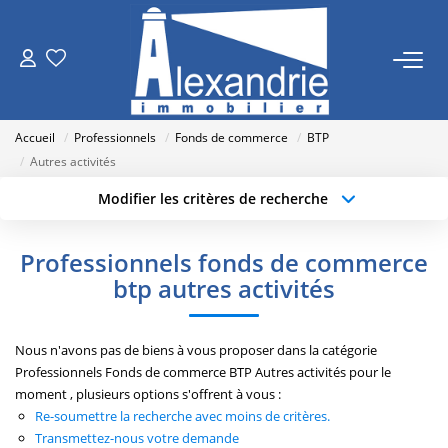
VENTES
Accueil
Professionnels
Fonds de commerce
BTP
LOCATIONS
Autres activités
Modifier les critères de recherche
Type de transaction
Localisation
ESTIMATION
Acheter
Localisation
Professionnels fonds de commerce
Type de bien
NOTRE AGENCE
Sélectionnez...
Surface min
btp autres activités
Qui Sommes Nous
Budget max
Plus de critères
Nous n'avons pas de biens à vous proposer dans la catégorie
Nos Actualités
Professionnels Fonds de commerce BTP Autres activités pour le
Créer une alerte
moment , plusieurs options s'offrent à vous :
Re-soumettre la recherche avec moins de critères.
RECRUTEMENT
Transmettez-nous votre demande