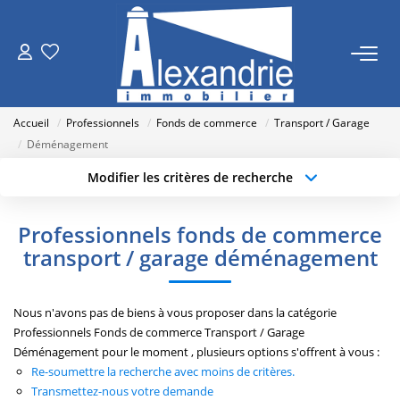
VENTES
Accueil
Professionnels
Fonds de commerce
Transport / Garage
LOCATIONS
Déménagement
Modifier les critères de recherche
Type de transaction
Localisation
ESTIMATION
Acheter
Localisation
Professionnels fonds de commerce
Type de bien
NOTRE AGENCE
Sélectionnez...
Surface min
transport / garage déménagement
Qui Sommes Nous
Budget max
Plus de critères
Nous n'avons pas de biens à vous proposer dans la catégorie
Nos Actualités
Professionnels Fonds de commerce Transport / Garage
Créer une alerte
Déménagement pour le moment , plusieurs options s'offrent à vous :
Re-soumettre la recherche avec moins de critères.
RECRUTEMENT
Transmettez-nous votre demande