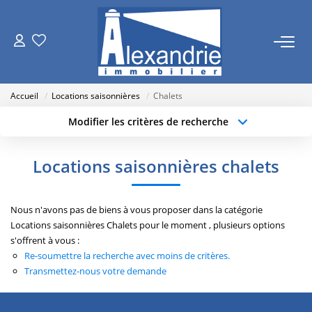
VENTES
Accueil
Locations saisonnières
Chalets
LOCATIONS
Modifier les critères de recherche
Localisation
Type de transaction
Surface min
ESTIMATION
Locations saisonnières chalets
Type de bien
Budget max
Plus de critères
NOTRE AGENCE
Nous n'avons pas de biens à vous proposer dans la catégorie
Créer une alerte
Qui Sommes Nous
Locations saisonnières Chalets pour le moment , plusieurs options
s'offrent à vous :
Nos Actualités
Re-soumettre la recherche avec moins de critères.
Transmettez-nous votre demande
RECRUTEMENT