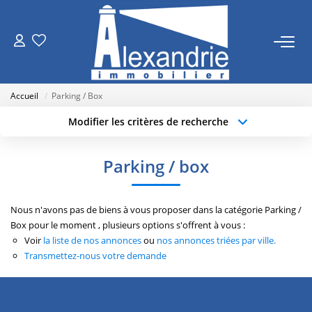
VENTES
Accueil
Parking / Box
LOCATIONS
Modifier les critères de recherche
Type de transaction
Localisation
Acheter
Localisation
ESTIMATION
Parking / box
Type de bien
Sélectionnez...
Surface min
NOTRE AGENCE
Nous n'avons pas de biens à vous proposer dans la catégorie Parking /
Budget max
Plus de critères
Box pour le moment , plusieurs options s'offrent à vous :
Qui Sommes Nous
Voir
la liste de nos annonces
ou
nos annonces triées par ville.
Créer une alerte
Nos Actualités
Transmettez-nous votre demande
RECRUTEMENT