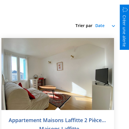
Créer une alerte
Trier par
Appartement Maisons Laffitte 2 Pièce(s) 33 M2 /41m² Au Sol
,
Maisons Laffitte