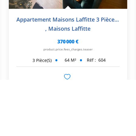
Appartement Maisons Laffitte 3 Pièce(s) 64 M2
,
Maisons Laffitte
370 000 €
product.price.fees_charges.teaser
64
M²
Réf :
604
3
Pièce(s)