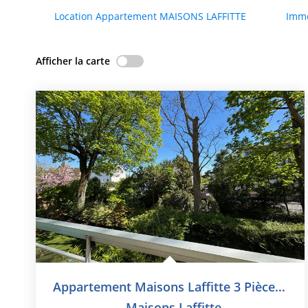
Location Appartement MAISONS LAFFITTE
Immo
Afficher la carte
Appartement Maisons Laffitte 3 Pièce(s) 63.09 M2
,
Maisons Laffitte