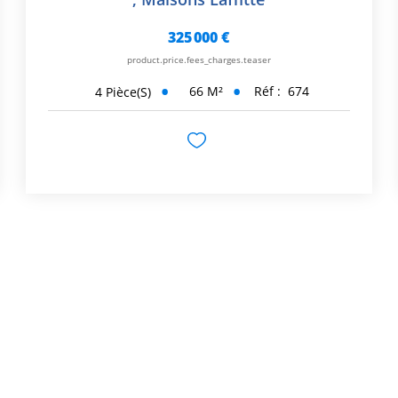
325 000 €
product.price.fees_charges.teaser
66
M²
Réf :
674
4
Pièce(s)