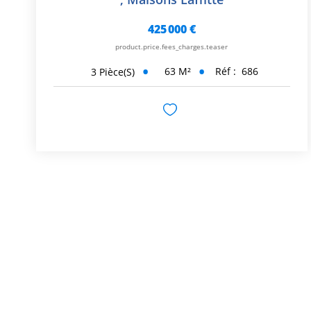
425 000 €
product.price.fees_charges.teaser
63
M²
Réf :
686
3
Pièce(s)