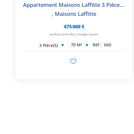
Appartement Maisons Laffitte 3 Pièce(s) 70 M2
,
Maisons Laffitte
475 000 €
product.price.fees_charges.teaser
70
M²
Réf :
660
3
Pièce(s)