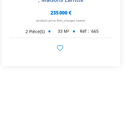
235 000 €
product.price.fees_charges.teaser
33
M²
Réf :
665
2
Pièce(s)