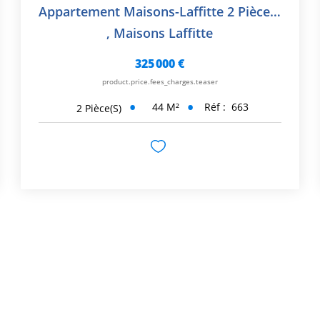
Appartement Maisons-Laffitte 2 Pièce(s) 44 M2
,
Maisons Laffitte
325 000 €
product.price.fees_charges.teaser
44
M²
Réf :
663
2
Pièce(s)