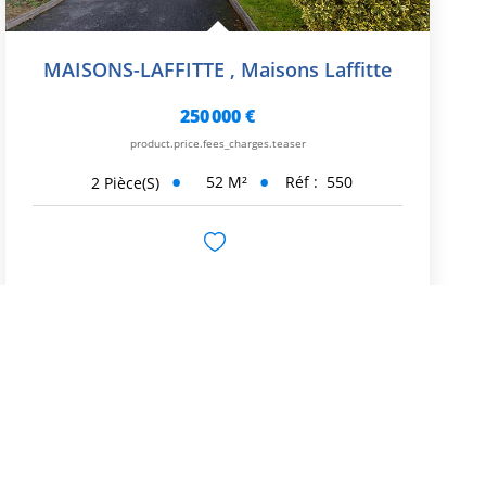
MAISONS-LAFFITTE
,
Maisons Laffitte
250 000 €
product.price.fees_charges.teaser
52
M²
Réf :
550
2
Pièce(s)