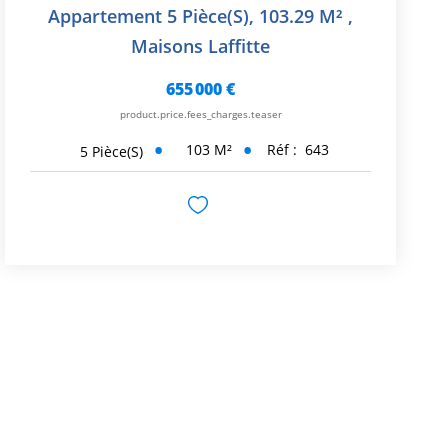
Appartement 5 Pièce(s), 103.29 M²
,
Maisons Laffitte
655 000 €
product.price.fees_charges.teaser
103
M²
Réf :
643
5
Pièce(s)