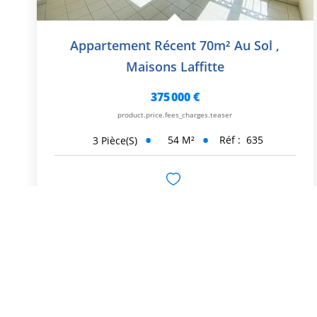
Appartement Récent 70m² Au Sol
,
Maisons Laffitte
375 000 €
product.price.fees_charges.teaser
54
M²
Réf :
635
3
Pièce(s)