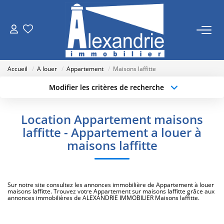
VENTES
Accueil
A louer
Appartement
Maisons laffitte
LOCATIONS
Modifier les critères de recherche
Type de transaction
Localisation
Acheter
Localisation
ESTIMATION
Location Appartement maisons
Type de bien
Sélectionnez...
Surface min
laffitte - Appartement a louer à
NOTRE AGENCE
maisons laffitte
Budget max
Plus de critères
Qui Sommes Nous
Créer une alerte
Nos Actualités
Sur notre site consultez les annonces immobilière de Appartement à louer
maisons laffitte. Trouvez votre Appartement sur maisons laffitte grâce aux
annonces immobilières de ALEXANDRIE IMMOBILIER Maisons laffitte.
RECRUTEMENT