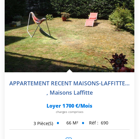
APPARTEMENT RECENT MAISONS-LAFFITTE - 3 Pièce(s) - 65.5 M2
,
Maisons Laffitte
Loyer 1 700 €/mois
charges comprises
66
M²
Réf :
690
3
Pièce(s)