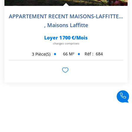
APPARTEMENT RECENT MAISONS-LAFFITTE - 3 Pièce(s) - 65.5 M2
,
Maisons Laffitte
Loyer 1 700 €/mois
charges comprises
66
M²
Réf :
684
3
Pièce(s)